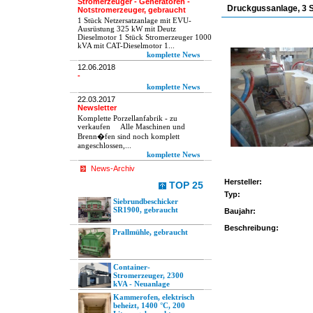
Stromerzeuger - Generatoren -
Druckgussanlage, 3 S
Notstromerzeuger, gebraucht
1 Stück Netzersatzanlage mit EVU-
Ausrüstung 325 kW mit Deutz
Dieselmotor 1 Stück Stromerzeuger 1000
kVA mit CAT-Dieselmotor 1...
komplette News
12.06.2018
-
komplette News
22.03.2017
Newsletter
Komplette Porzellanfabrik - zu
verkaufen Alle Maschinen und
Brenn�fen sind noch komplett
angeschlossen,...
komplette News
News-Archiv
Hersteller:
TOP 25
Typ:
Siebrundbeschicker
SR1900, gebraucht
Baujahr:
Beschreibung:
Prallmühle, gebraucht
Container-
Stromerzeuger, 2300
kVA - Neuanlage
Kammerofen, elektrisch
beheizt, 1400 °C, 200