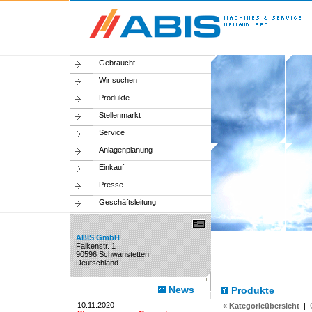
Gebraucht
Wir suchen
Produkte
Stellenmarkt
Service
Anlagenplanung
Einkauf
Presse
Geschäftsleitung
ABIS GmbH
Falkenstr. 1
90596 Schwanstetten
Deutschland
News
Produkte
10.11.2020
« Kategorieübersicht
|