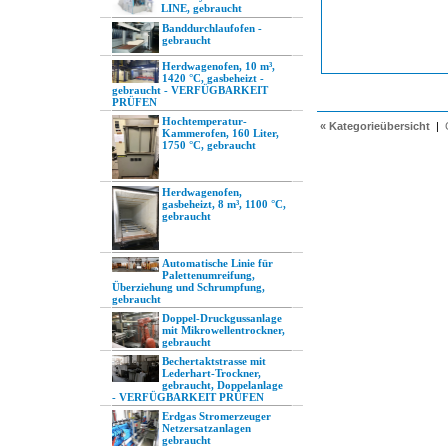
LINE, gebraucht
Banddurchlaufofen -
gebraucht
Herdwagenofen, 10 m³,
1420 °C, gasbeheizt -
gebraucht - VERFÜGBARKEIT
PRÜFEN
Hochtemperatur-
« Kategorieübersicht
|
Kammerofen, 160 Liter,
1750 °C, gebraucht
Herdwagenofen,
gasbeheizt, 8 m³, 1100 °C,
gebraucht
Automatische Linie für
Palettenumreifung,
Überziehung und Schrumpfung,
gebraucht
Doppel-Druckgussanlage
mit Mikrowellentrockner,
gebraucht
Bechertaktstrasse mit
Lederhart-Trockner,
gebraucht, Doppelanlage
- VERFÜGBARKEIT PRÜFEN
Erdgas Stromerzeuger
Netzersatzanlagen
gebraucht