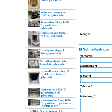
Liter - gebraucht
Vakuumstrangpresse
PVP35 - gebraucht
Tunnelofen, 54 m, 1300
°C, gasbeheizt -
gebraucht
Anlassofen mit Umluft,
Menge:
750 °C - gebraucht
Schnellanfrage
Druckgussanlage, 3
Stück, gebraucht
Vorname *:
Porzellanfabrik, nicht
komplett, gebraucht
Nachname *:
Labor-Kammerofen, 16
L, elektrisch beheizt,
E-Mail *:
gebraucht
Telefon *:
Haubenofen 1800 °C,
gasbeheizt, 3 m3,
gebraucht
Mitteilung *:
Kammerofen, 6 m³, 1600
°C, gasbeheizt, gebraucht
- VERKAUFT!
Sortiersystem ECO-